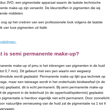
tilus 3VO, een pigmentatie apparaat waarin de laatste technische
ente make-up zijn verwerkt. De kleurstoffen in pigmenten die wij
kende middelen.
 oog op het creëren van een professionele look volgens de laatste
k van luxe pigmenten uit Italië.
handelingen.
t is semi permanente make-up?
anente make-up of pmu is het inbrengen van pigmenten in de huid
 tot 0,7 mm). Dit gebeurt met een pen waarin een wegwerp
dmodule wordt geplaatst. Permanente make-up lijkt qua techniek op
eage, maar een tatoeage wordt in het onderhuids bindweefsel (in de
is) geplaatst, dit is echt permanent. Bij semi permanente make-up
t de pigment in de lederhuid (in de opperhuid/epidermis) geplaatst.
 pigmentatie is hierdoor eigenlijk niet echt permanent. Door zonnelicht
oor natuurlijke vernieuwing van de huid zal de pigmentatie na 1 tot 4
 vervagen.