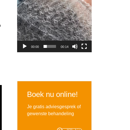
n
00:00
00:14
Boek nu online!
Je gratis adviesgesprek of
gewenste behandeling