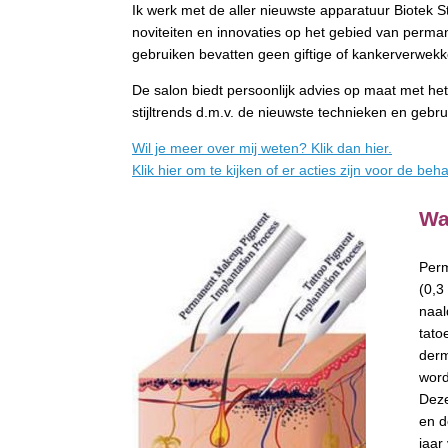
Ik werk met de aller nieuwste apparatuur Biotek S
noviteiten en innovaties op het gebied van perman
gebruiken bevatten geen giftige of kankerverwek
De salon biedt persoonlijk advies op maat met het
stijltrends d.m.v. de nieuwste technieken en gebrui
Wil je meer over mij weten? Klik dan hier.
Klik hier om te kijken of er acties zijn voor de be
Wa
Perm
(0,3
naal
tato
derm
word
Deze
en d
jaar