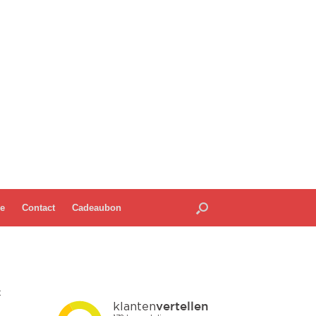
ie
Contact
Cadeaubon
t