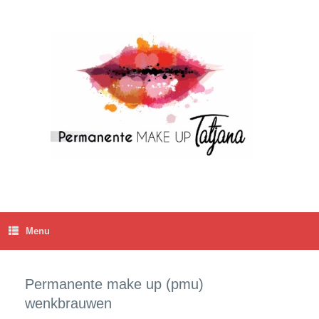
Ga
naar
de
inhoud
Menu
Permanente make up (pmu)
wenkbrauwen