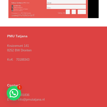
PMU Tatjana
Kruizemunt 141
8252 BW Dronten
KvK 70188343
Contact
1
M: 06-40001836
E-mail: info@pmutatjana.nl