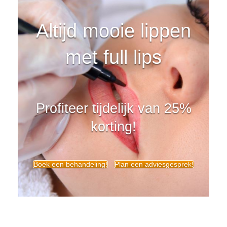
Altijd mooie lippen
met full lips
Profiteer tijdelijk van 25%
korting!
Boek een behandeling!
Plan een adviesgesprek!